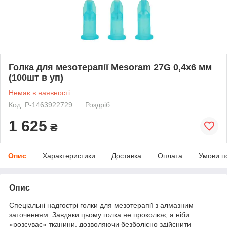
Голка для мезотерапії Mesoram 27G 0,4х6 мм
(100шт в уп)
Немає в наявності
Код: P-1463922729
Роздріб
1 625
₴
Опис
Характеристики
Доставка
Оплата
Умови п
Опис
Спеціальні надгострі голки для мезотерапії з алмазним
заточенням. Завдяки цьому голка не проколює, а ніби
«розсуває» тканини, дозволяючи безболісно здійснити