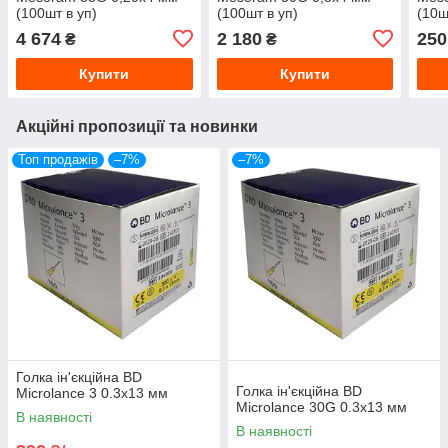
(100шт в уп)
(100шт в уп)
(10ш
4 674
2 180
250
₴
₴
Купити
Купити
Акційні пропозиції та новинки
Топ продажів
–7%
–7%
Голка ін'єкційна ВD
Голка ін'єкційна ВD
Microlance 3 0.3х13 мм
Microlance 30G 0.3х13 мм
В наявності
В наявності