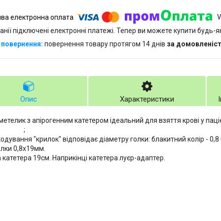
анії підключені електронні платежі. Тепер ви можете купити будь-
повернення товару протягом 14 днів
за домовленіс
Опис
Характеристики
метелик з апірогенним катетером ідеальний для взяття крові у паціє
ей. ;
кодування "крилок" відповідає діаметру голки: блакитний колір - 0,
змір голки 0,8х19м
катетера 19см. Наприкінці катетера луєр-адаптер.