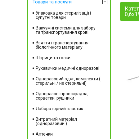
Товари та послуги
Катет
Упаковка для стерилізації і
0,6х1
супутні товари
Вакуумні системи для забору
та транспортування крові
Взяття і транспортування
біологічного матеріалу
Шприци та голки
Рукавички медичні одноразові
Одноразовий одяг, комплекти (
стерильні / не стерильні)
Одноразові простирадла,
серветки, рушники
Лабораторний пластик
Витратний матеріал
(одноразовий )
Аптечки