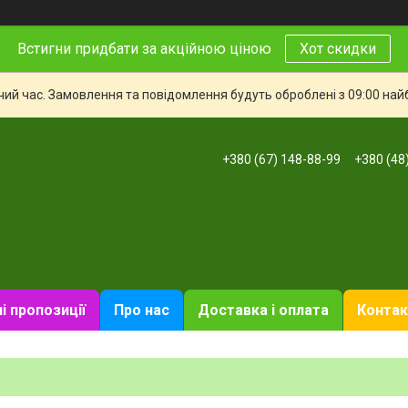
Встигни придбати за акційною ціною
Хот скидки
чий час. Замовлення та повідомлення будуть оброблені з 09:00 най
+380 (67) 148-88-99
+380 (48
і пропозиції
Про нас
Доставка і оплата
Контак