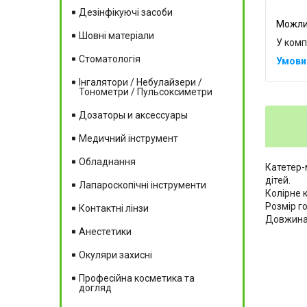
Дезінфікуючі засоби
Шовні матеріали
У комп
Стоматологія
Інгалятори / Небулайзери /
Тонометри / Пульсоксиметри
Дозаторы и аксессуары
Медичний інструмент
Обладнання
Катетер-
діт
Лапароскопічні інструменти
Колірне 
Ро
Контактні лінзи
Довжина 
Анестетики
Окуляри захисні
Професійна косметика та
догляд