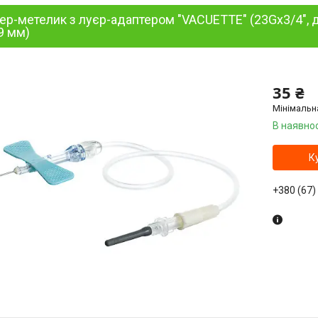
ер-метелик з луєр-адаптером "VACUETTE" (23Gх3/4", д
9 мм)
35 ₴
Мінімальн
В наявнос
К
+380 (67)