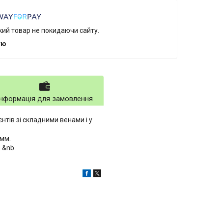
який товар не покидаючи сайту.
тю
Інформація для замовлення
нтів зі складними венами і у
8 мм.
м. &nb