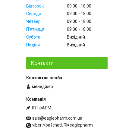
Вівторок
09:00
18:00
Середа
09:00
18:00
Четвер
09:00
18:00
Пʼятниця
09:00
18:00
Субота
Вихідний
Неділя
Вихідний
Контакти
менеджер
ІГЛ ФАРМ
sale@eaglepharm.com.ua
viber://pa?chatURI=eaglepharm