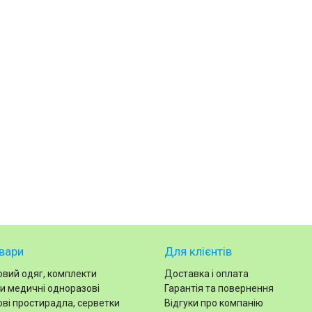
вари
Для клієнтів
вий одяг, комплекти
Доставка і оплата
и медичні одноразові
Гарантія та повернення
ві простирадла, серветки
Відгуки про компанію