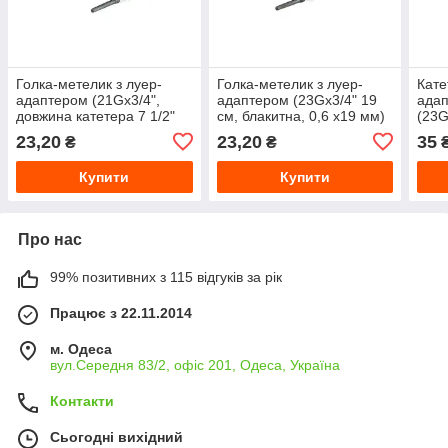
Голка-метелик з луер-
Голка-метелик з луер-
Кате
адаптером (21Gх3/4",
адаптером (23Gх3/4" 19
ада
довжина катетера 7 1/2"
см, блакитна, 0,6 х19 мм)
(23G
(19см), зелена, 0,8х19
кате
23,20
23,20
35
₴
₴
мм)
блак
Купити
Купити
Про нас
99% позитивних з 115 відгуків за рік
Працює з 22.11.2014
м. Одеса
вул.Середня 83/2, офіс 201, Одеса, Україна
Контакти
Сьогодні вихідний