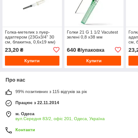
Голка-метелик з луер-
Голки 21 G 1 1/2 Vacutest
Голк
адаптером (23Gх3/4" 30
зелені 0,8 х38 мм
адап
см, блакитна, 0,6х19 мм)
см, 
23,20
640
23,
₴
₴/упаковка
Купити
Купити
Про нас
99% позитивних з 115 відгуків за рік
Працює з 22.11.2014
м. Одеса
вул.Середня 83/2, офіс 201, Одеса, Україна
Контакти