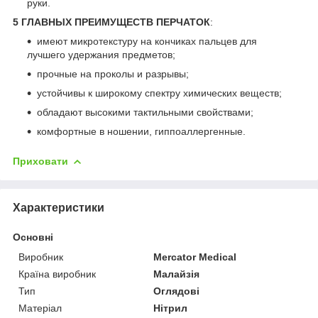
руки.
5 ГЛАВНЫХ ПРЕИМУЩЕСТВ ПЕРЧАТОК
:
имеют микротекстуру на кончиках пальцев для
лучшего удержания предметов;
прочные на проколы и разрывы;
устойчивы к широкому спектру химических веществ;
обладают высокими тактильными свойствами;
комфортные в ношении, гиппоаллергенные.
Приховати
Характеристики
Основні
Виробник
Mercator Medical
Країна виробник
Малайзія
Тип
Оглядові
Матеріал
Нітрил