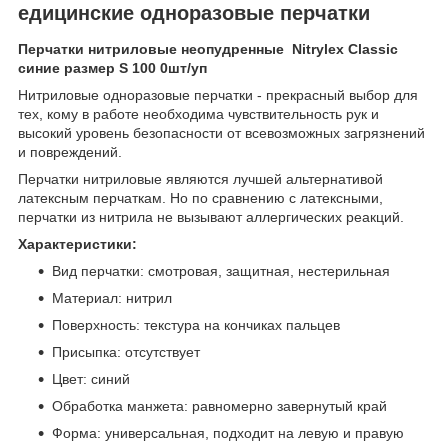
едицинские одноразовые перчатки
Перчатки нитриловые неопудренные Nitrylex Classic
синие размер S 100 0шт/уп
Нитриловые одноразовые перчатки - прекрасный выбор для
тех, кому в работе необходима чувствительность рук и
высокий уровень безопасности от всевозможных загрязнений
и повреждений.
Перчатки нитриловые являются лучшей альтернативой
латексным перчаткам. Но по сравнению с латексными,
перчатки из нитрила не вызывают аллергических реакций.
Характеристики:
Вид перчатки: смотровая, защитная, нестерильная
Материал: нитрил
Поверхность: текстура на кончиках пальцев
Присыпка: отсутствует
Цвет: синий
Обработка манжета: равномерно завернутый край
Форма: универсальная, подходит на левую и правую