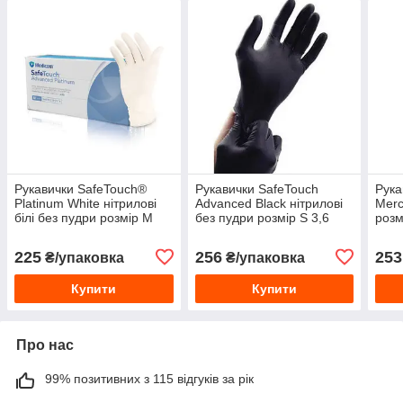
Рукавички SafeTouch®
Рукавички SafeTouch
Рука
Platinum White нітрилові
Advanced Black нітрилові
Merc
білі без пудри розмір M
без пудри розмір S 3,6
розм
100 шт/уп
г100 шт/уп
225
256
253
₴/упаковка
₴/упаковка
Купити
Купити
Про нас
99% позитивних з 115 відгуків за рік