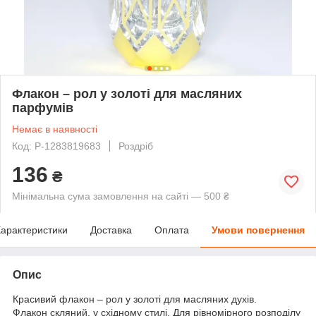
Флакон – рол у золоті для масляних
парфумів
Немає в наявності
Код: P-1283819683
Роздріб
136
₴
Мінімальна сума замовлення на сайті — 500 ₴
арактеристики
Доставка
Оплата
Умови повернення
Опис
Красивий флакон – рол у золоті для масляних духів.
Флакон скляний, у східному стилі. Для рівномірного розподілу