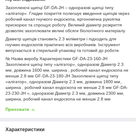
Захоплюючі щипці GF-DA-JH – одноразові щипці типу
«алігатор». Гладке покриття полегшує введення щипців через
робочий канал гнучкого ендоскопа, ергономічна рукоятка
прискорює та спрощує роботу. Великий діаметр розкриття
дозволяє захоплювати великі обсяги біологічного матеріалу.
Діаметр щипців становить 2.3 міліметри і підходить для
гнучких ендоскопів практично всіх виробників. Інструмент
випускається в стерильній упаковці та готовий до роботи.
№ Назва виробу Характеристики GF-DA-23-160-JH
Захоплюючі щипці типу «алігатор», одноразові Діаметр 2.3
мм, довжина 1600 мм, ширина , робочий канал ендоскопа не
менше 2.8 мм GF-DA-23-180-JH Захоплюючі щипці типу
«алігатор», одноразові Діаметр 2.3 мм, довжина 1800 мм,
ширина , робочий канал ендоскопа не менше 2.8 мм GF-DA-
23-230-JH », одноразові Діаметр 2.3 мм, довжина 2300 мм,
ширина, робочий канал ендоскопа не менше 2.8 мм
Приховати
Характеристики