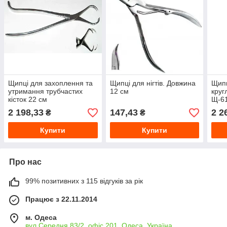
Щипці для захоплення та
Щипці для нігтів. Довжина
Щипц
утримання трубчастих
12 см
круг
кісток 22 см
Щ-6
2 198,33
147,43
2 2
₴
₴
Купити
Купити
Про нас
99% позитивних з 115 відгуків за рік
Працює з 22.11.2014
м. Одеса
вул.Середня 83/2, офіс 201, Одеса, Україна