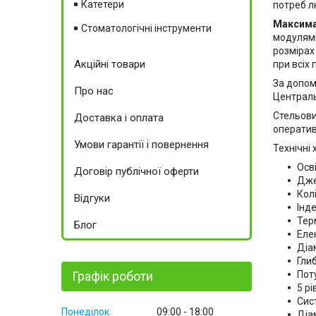
Катетери
потреб л
Максима
Стоматологічні інструменти
модулями
розмірах
Акційні товари
при всіх 
За допом
Про нас
Централь
Стельови
Доставка і оплата
оператив
Умови гарантії і повернення
Технічні
Осві
Договір публічної оферти
Дже
Кол
Відгуки
Інде
Терм
Блог
Еле
Діа
Глиб
Поту
Графік роботи
5 р
Сис
Понеділок
09:00
18:00
Діа