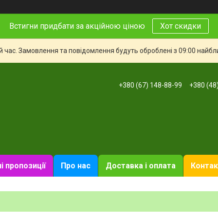
Встигни придбати за акційною ціною
Хот скидки
й час. Замовлення та повідомлення будуть оброблені з 09:00 найбли
+380 (67) 148-88-99
+380 (48
і пропозиції
Про нас
Доставка і оплата
Контак