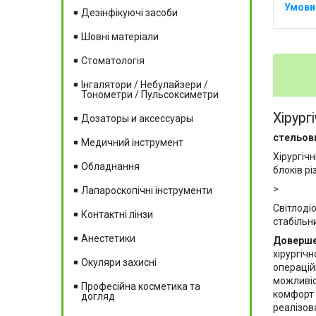
Дезінфікуючі засоби
Шовні матеріали
Стоматологія
Інгалятори / Небулайзери /
Тонометри / Пульсоксиметри
Хірург
Дозаторы и аксессуары
стельови
Медичний інструмент
Хірургіч
Обладнання
блоків р
>
Лапароскопічні інструменти
Світлоді
Контактні лінзи
стабільн
Анестетики
Довершен
хірургіч
Окуляри захисні
операцій
можливіс
Професійна косметика та
комфорт 
догляд
реалізов