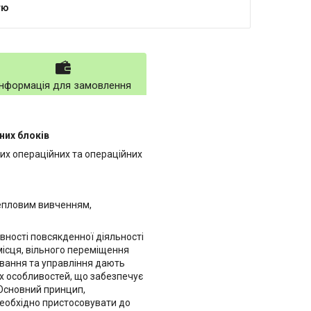
тю
Інформація для замовлення
них блоків
лих операційних та операційних
тепловим вивченням,
ності повсякденної діяльності
 місця, вільного переміщення
вання та управління дають
х особливостей, що забезпечує
 Основний принцип,
 необхідно пристосовувати до