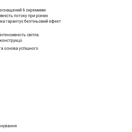
к оснащений 6 окремими
вність потоку при різних
яка гарантує безтіньовий ефект
тенсивність світла.
конструкції.
та основа успішного
іонування