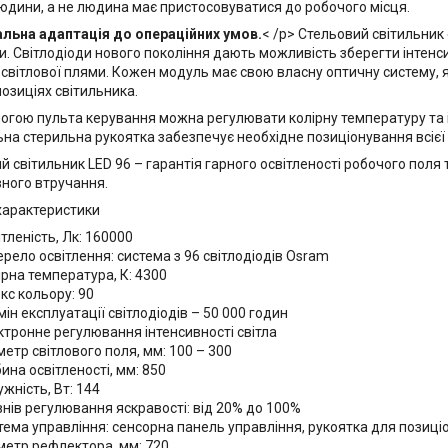
юдини, а не людина має пристосовуватися до робочого місця.
льна адаптація до операційних умов.
< /p> Стельовий світильни
. Світлодіоди нового покоління дають можливість зберегти інтенси
 світлової плями. Кожен модуль має свою власну оптичну систему, 
позиціях світильника.
огою пульта керування можна регулювати колірну температуру та ін
на стерильна рукоятка забезпечує необхідне позиціонування всієї 
й світильник LED 96 – гарантія гарного освітленості робочого поля 
ного втручання.
 характеристики
тленість, Лк: 160000
рело освітлення: система з 96 світлодіодів Osram
ірна температура, К: 4300
кс кольору: 90
ін експлуатації світлодіодів – 50 000 годин
ктронне регулювання інтенсивності світла
метр світлового поля, мм: 100 – 300
ина освітленості, мм: 850
жність, Вт: 144
івнів регулювання яскравості: від 20% до 100%
тема управління: сенсорна панель управління, рукоятка для позиц
метр рефлектора, мм: 720