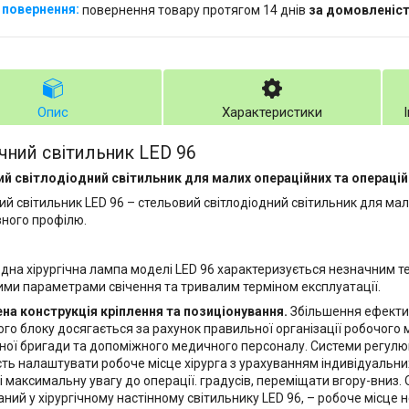
повернення товару протягом 14 днів
за домовленіс
Опис
Характеристики
ічний світильник LED 96
й світлодіодний світильник для малих операційних та операцій
ний світильник LED 96 – стельовий світлодіодний світильник для ма
ізного профілю.
одна хірургічна лампа моделі LED 96 характеризується незначним 
ими параметрами свічення та тривалим терміном експлуатації.
а конструкція кріплення та позиціонування.
Збільшення ефектив
ного блоку досягається за рахунок правильної організації робочого
ної бригади та допоміжного медичного персоналу. Системи регулю
ть налаштувати робоче місце хірурга з урахуванням індивідуальни
і максимальну увагу до операції. градусів, переміщати вгору-вниз.
аний у хірургічному настінному світильнику LED 96, – робоче місце