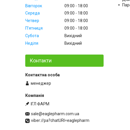
Пар
Вівторок
09:00
18:00
Середа
09:00
18:00
Четвер
09:00
18:00
Пʼятниця
09:00
18:00
Субота
Вихідний
Неділя
Вихідний
Контакти
менеджер
ІГЛ ФАРМ
sale@eaglepharm.com.ua
viber://pa?chatURI=eaglepharm