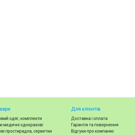
вари
Для клієнтів
вий одяг, комплекти
Доставка і оплата
и медичні одноразові
Гарантія та повернення
ві простирадла, серветки
Відгуки про компанію