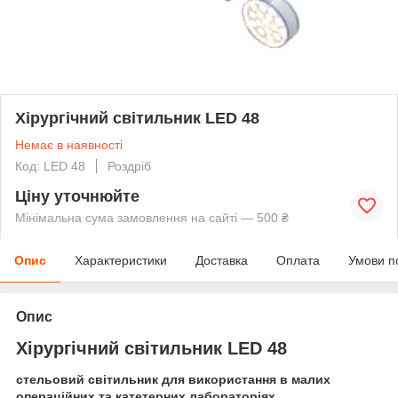
Хірургічний світильник LED 48
Немає в наявності
Код: LED 48
Роздріб
Ціну уточнюйте
Мінімальна сума замовлення на сайті — 500 ₴
Опис
Характеристики
Доставка
Оплата
Умови п
Опис
Хірургічний світильник LED 48
стельовий світильник для використання в малих
операційних та катетерних лабораторіях