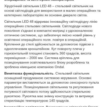
Хірургічний світильник LED 48 – стельовий світильник на
основі світлодіодів для використання в малих операційних та
катетерних лабораторіях як основне джерело світла.
Світильник LED 48 відкриває інноваційну світлодіодну лінію
операційних стельових світильників. Світлодіоди нового
покоління з'єднані в компактні матриці з удосконаленою
оптичною системою, що забезпечує якісно новий рівень у
освітленні операційного поля. повітря в операційній.
Кріплення до стелі здійснюється за допомогою підвіски з
одноплечовим кронштейном. Кут повороту плеча у
горизонтальній площині становить 360 градусів, висота
переміщення – 2000 мм. Система кріплень для
позиціонування освітлювального блоку розроблена та
зроблена німецькою компанією Ondal.
Виняткова функціональність
. Стельовий світильник
оснащений продуманою системою керування. Основні
параметри виставляються за допомогою сенсорного пульта
управління. Позиціонування світильника та регулювання
потужності світлового потоку здійснюється стерильною
рукояткою. Рукоятка має знімну конструкцію та витримує
стерилізацію температурою 140 градусів.