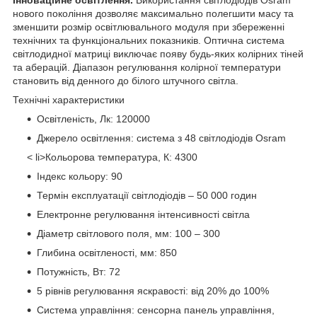
Інноваційне освітлення.
Використання світлодіодів Osram
нового покоління дозволяє максимально полегшити масу та
зменшити розмір освітлювального модуля при збереженні
технічних та функціональних показників. Оптична система
світлодидної матриці виключає появу будь-яких колірних тіней
та аберацій. Діапазон регулювання колірної температури
становить від денного до білого штучного світла.
Технічні характеристики
Освітленість, Лк: 120000
Джерело освітлення: система з 48 світлодіодів Osram
< li>Кольорова температура, К: 4300
Індекс кольору: 90
Термін експлуатації світлодіодів – 50 000 годин
Електронне регулювання інтенсивності світла
Діаметр світлового поля, мм: 100 – 300
Глибина освітленості, мм: 850
Потужність, Вт: 72
5 рівнів регулювання яскравості: від 20% до 100%
Система управління: сенсорна панель управління,