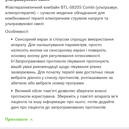
Фізіотерапевтичний комбайн BTL-5820S Combi (ультразвук,
електротерапія) – сучасне медичне обладнання для
комбінованої терапії електричним струмом напруги та
ультразвукової хвилі.
Особливості
Сенсорний екран зі стілусом спрощує використання
апарату. Для налаштування параметрів, просто
натисніть кнопки на сенсорному екрані і поверніть
основну кнопку для регулювання інтенсивності.
li>Запрограмовані протоколи лікування пропонують
вашій увазі рекомендації щодо лікування різних
захворювань. Для початку терапії вам достатньо лише
вибрати діагноз у списку протоколів, розташованих за
абеткою або вибрати номер програми.
Великий обсяг пам'яті дозволяє зберігати власні
протоколи користувача. Збережіть у пам'яті апарата ім'я
пацієнта та іншу інформацію про нього, потім додайте
дані про пацієнта до запрограмованих протоколів.
Приховати