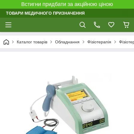
Встигни придбати за акційною ціною
ТОВАРИ МЕДИЧНОГО ПРИЗНАЧЕННЯ
Каталог товарів
Обладнання
Фізіотерапія
Фізіот