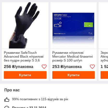
Рукавички SafeTouch
Рукавички нітрилові
Зерк
Advanced Black нітрилові
Mercator Medical блакитні
Alex
без пудри розмір S 3,6
розмір S 100 шт/уп
зубч
г100 шт/уп
256
253
1 5
₴/упаковка
₴/упаковка
Купити
Купити
Про нас
99% позитивних з 115 відгуків за рік
Працює з 22.11.2014