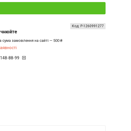
Код:
P-1260991277
очнюйте
а сума замовлення на сайті — 500 ₴
наявності
 148-88-99