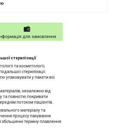
тю
Інформація для замовлення
ьшої стерилізації
ології та косметології,
подальшої стерилізації.
стю упаковувати у пакети всі
атеріалів, незалежно від
у та повністю покривати
ереднім потоком пацієнтів.
увального матеріалу та
інчення процесу пакування
и збільшенні терміну плавлення