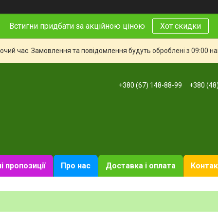
Встигни придбати за акційною ціною
Хот скидки
бочий час. Замовлення та повідомлення будуть оброблені з 09:00 н
+380 (67) 148-88-99
+380 (48
і пропозиції
Про нас
Доставка і оплата
Контак