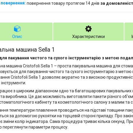
повернення товару протягом 14 днів
за домовленіс
Опис
Характеристики
льна машина Sella 1
ля пакування чистого та сухого інструментарію з метою подал
на машина Cristofoli Sella 1 – проста пакувальна машина для стомат
овується для пакування чистого та сухого інструментарію з метою 
ання Cristofoli Sella 1 дозволяє акуратно та з високою продуктивні
 інструменти.
рацює з широким діапазоном одно та багатошарових пакувальних м
та виробника. Це дає можливість виготовляти пакети різного об'єм
стоматологічного кабінету та косметологічного салону з малим та с
ння температури плавлення проводиться на підставі товщини пак
ться за допомогою рукоятки на торцевій стороні приладу. Про зак
ує зміни колір індикатора. Сама процедура триває кілька секунд. Пр
о переглянути параметри процесу.