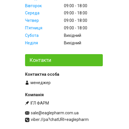
Вівторок
09:00
18:00
Середа
09:00
18:00
Четвер
09:00
18:00
Пʼятниця
09:00
18:00
Субота
Вихідний
Неділя
Вихідний
Контакти
менеджер
ІГЛ ФАРМ
sale@eaglepharm.com.ua
viber://pa?chatURI=eaglepharm