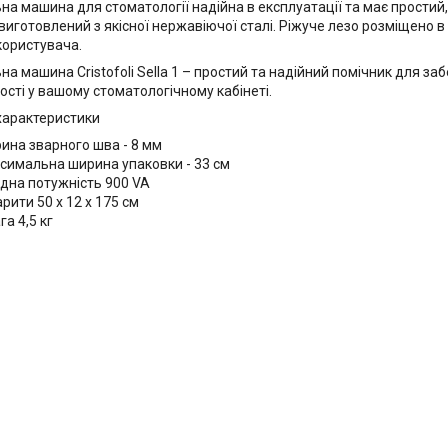
на машина для стоматології надійна в експлуатації та має простий
виготовлений з якісної нержавіючої сталі. Ріжуче лезо розміщено в 
користувача.
на машина Cristofoli Sella 1 – простий та надійний помічник для за
ості у вашому стоматологічному кабінеті.
 характеристики
ина зварного шва - 8 мм
симальна ширина упаковки - 33 см
ідна потужність 900 VA
рити 50 x 12 x 175 см
ага 4,5 кг