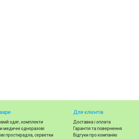
вари
Для клієнтів
вий одяг, комплекти
Доставка і оплата
и медичні одноразові
Гарантія та повернення
ві простирадла, серветки
Відгуки про компанію