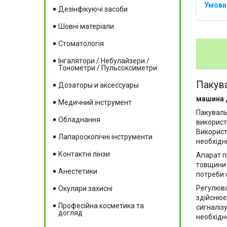
Дезінфікуючі засоби
Шовні матеріали
Стоматологія
Інгалятори / Небулайзери /
Тонометри / Пульсоксиметри
Пакува
Дозаторы и аксессуары
машина д
Медичний інструмент
Пакуваль
Обладнання
використ
Використ
Лапароскопічні інструменти
необхідні
Контактні лінзи
Апарат п
товщини 
Анестетики
потреби 
Регулюва
Окуляри захисні
здійснює
Професійна косметика та
сигналіз
догляд
необхідн