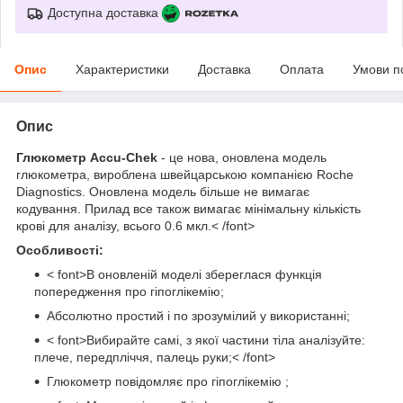
Доступна доставка
Опис
Характеристики
Доставка
Оплата
Умови п
Опис
Глюкометр Accu-Chek
- це нова, оновлена модель
глюкометра, вироблена швейцарською компанією Roche
Diagnostics. Оновлена модель більше не вимагає
кодування. Прилад все також вимагає мінімальну кількість
крові для аналізу, всього 0.6 мкл.< /font>
Особливості:
< font>В оновленій моделі збереглася функція
попередження про гіпоглікемію;
Абсолютно простий і по зрозумілий у використанні;
< font>Вибирайте самі, з якої частини тіла аналізуйте:
плече, передпліччя, палець руки;< /font>
Глюкометр повідомляє про гіпоглікемію ;