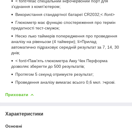
< font>Має спеціальний інфочервоний порт для
з'єднання з комп'ютером;
Використання стандартної батареї CR2032;< /font>
Глюкометр має функцію спостереження про термін
придатності тест-смужок;
Неско лько таймерів попередження про проведення
аналізу на рівеньози (4 таймери); li>Прилад
автоматично підраховує середній результат за 7, 14, 30
днів;
< font>Пам'ять глюкометра Акку Чек Перформа
дозволяє зберегти до 500 результатів;
Протягом 5 секунд отримуєте результат;
Проведення аналізу вимагає всього 0,6 мкл. >крові.
Приховати
Характеристики
Основні