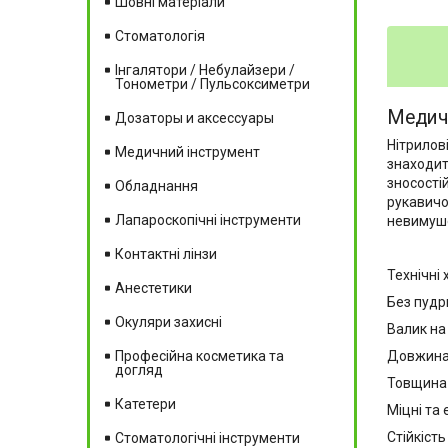
Шовні матеріали
Стоматологія
Інгалятори / Небулайзери /
Тонометри / Пульсоксиметри
Медич
Дозаторы и аксессуары
Нітрилові
Медичний інструмент
знаходит
зносості
Обладнання
рукавичо
Лапароскопічні інструменти
невимуше
Контактні лінзи
Технічні 
Анестетики
Без пудр
Окуляри захисні
Валик на
Довжина 
Професійна косметика та
догляд
Товщина 
Катетери
Міцні та 
Стійкість
Стоматологічні інструменти