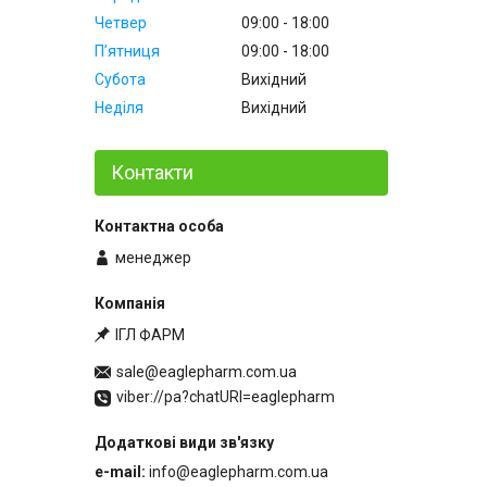
Четвер
09:00
18:00
Пʼятниця
09:00
18:00
Субота
Вихідний
Неділя
Вихідний
Контакти
менеджер
ІГЛ ФАРМ
sale@eaglepharm.com.ua
viber://pa?chatURI=eaglepharm
e-mail
info@eaglepharm.com.ua