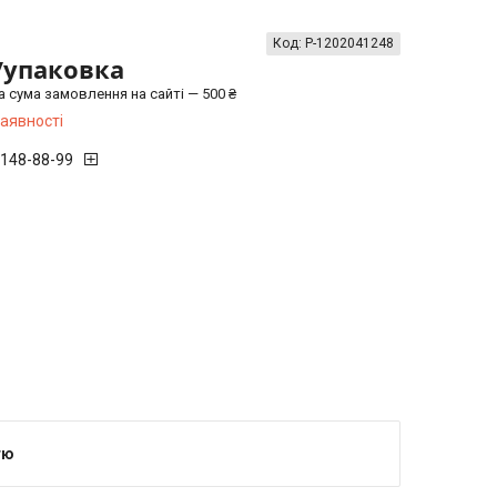
Код:
P-1202041248
/упаковка
а сума замовлення на сайті — 500 ₴
наявності
 148-88-99
тю