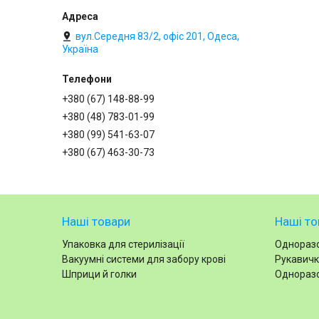
вул.Середня 83/2, офіс 201, Одеса,
Україна
+380 (67) 148-88-99
+380 (48) 783-01-99
+380 (99) 541-63-07
+380 (67) 463-30-73
Наші товари
Наші то
Упаковка для стерилізації
Одноразо
Вакуумні системи для забору крові
Рукавичк
Шприци й голки
Одноразо