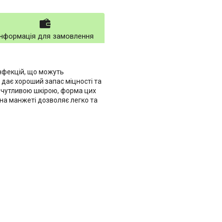
Інформація для замовлення
 інфекцій, що можуть
о дає хороший запас міцності та
з чутливою шкірою, форма цих
на манжеті дозволяє легко та