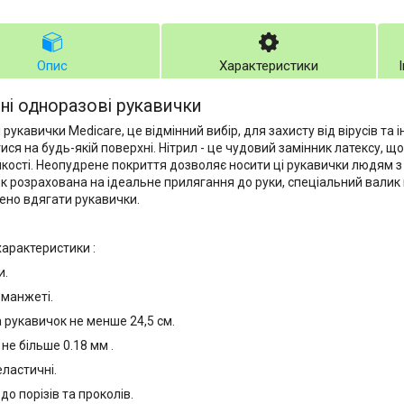
Опис
Характеристики
ні одноразові рукавички
 рукавички Medicare, це відмінний вибір, для захисту від вірусів та
ися на будь-якій поверхні. Нітрил - це чудовий замінник латексу, щ
йкості. Неопудрене покриття дозволяє носити ці рукавички людям 
к розрахована на ідеальне прилягання до руки, спеціальний валик 
но вдягати рукавички.
характеристики :
и.
 манжеті.
рукавичок не менше 24,5 см.
не більше 0.18 мм .
еластичні.
 до порізів та проколів.