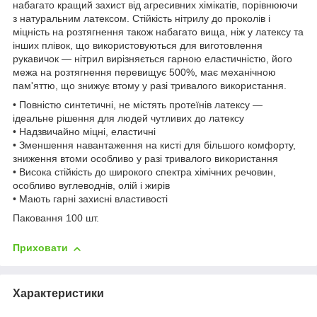
набагато кращий захист від агресивних хімікатів, порівнюючи
з натуральним латексом. Стійкість нітрилу до проколів і
міцність на розтягнення також набагато вища, ніж у латексу та
інших плівок, що використовуються для виготовлення
рукавичок — нітрил вирізняється гарною еластичністю, його
межа на розтягнення перевищує 500%, має механічною
пам'яттю, що знижує втому у разі тривалого використання.
• Повністю синтетичні, не містять протеїнів латексу —
ідеальне рішення для людей чутливих до латексу
• Надзвичайно міцні, еластичні
• Зменшення навантаження на кисті для більшого комфорту,
зниження втоми особливо у разі тривалого використання
• Висока стійкість до широкого спектра хімічних речовин,
особливо вуглеводнів, олій і жирів
• Мають гарні захисні властивості
Паковання 100 шт.
Приховати
Характеристики