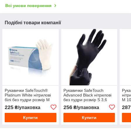
Всі умови повернення
Подібні товари компанії
Рукавички SafeTouch®
Рукавички SafeTouch
Рука
Platinum White нітрилові
Advanced Black нітрилові
нітр
білі без пудри розмір M
без пудри розмір S 3,6
М 10
100 шт/уп
г100 шт/уп
225
256
287
₴/упаковка
₴/упаковка
Купити
Купити