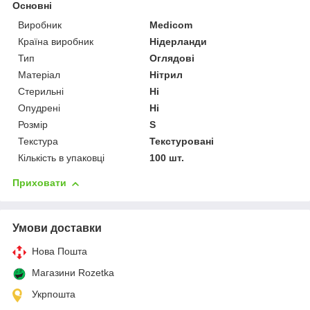
Основні
Виробник
Medicom
Країна виробник
Нідерланди
Тип
Оглядові
Матеріал
Нітрил
Стерильні
Ні
Опудрені
Ні
Розмір
S
Текстура
Текстуровані
Кількість в упаковці
100 шт.
Приховати
Умови доставки
Нова Пошта
Магазини Rozetka
Укрпошта