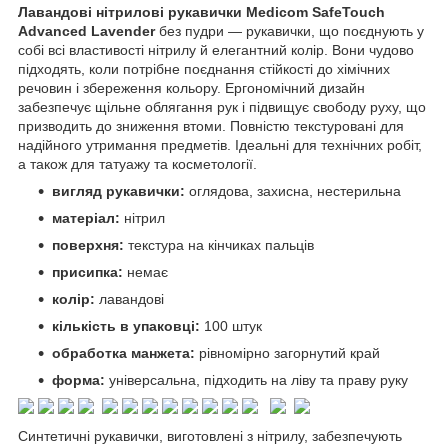
Лавандові нітрилові рукавички Medicom SafeTouch
Advanced Lavender
без пудри — рукавички, що поєднують у
собі всі властивості нітрилу й елегантний колір. Вони чудово
підходять, коли потрібне поєднання стійкості до хімічних
речовин і збереження кольору. Ергономічний дизайн
забезпечує щільне облягання рук і підвищує свободу руху, що
призводить до зниження втоми. Повністю текстуровані для
надійного утримання предметів. Ідеальні для технічних робіт,
а також для татуажу та косметології.
вигляд рукавички:
оглядова, захисна, нестерильна
матеріал:
нітрил
поверхня:
текстура на кінчиках пальців
присипка:
немає
колір:
лавандові
кількість в упаковці:
100 штук
обработка манжета:
рівномірно загорнутий край
форма:
універсальна, підходить на ліву та праву руку
Синтетичні рукавички, виготовлені з нітрилу, забезпечують