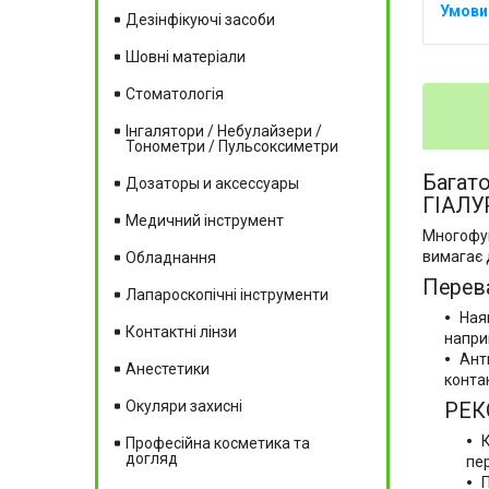
Дезінфікуючі засоби
Шовні матеріали
Стоматологія
Інгалятори / Небулайзери /
Тонометри / Пульсоксиметри
Багат
Дозаторы и аксессуары
ГІАЛУ
Медичний інструмент
Многофун
вимагає 
Обладнання
Перева
Лапароскопічні інструменти
Ная
Контактні лінзи
наприк
Ант
Анестетики
контак
Окуляри захисні
РЕК
К
Професійна косметика та
догляд
пер
П