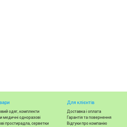
вари
Для клієнтів
вий одяг, комплекти
Доставка і оплата
и медичні одноразові
Гарантія та повернення
ві простирадла, серветки
Відгуки про компанію