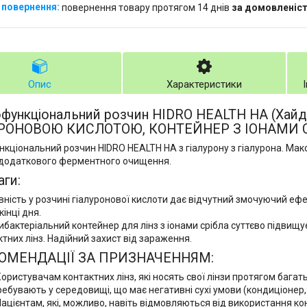
повернення товару протягом 14 днів
за домовленіс
Опис
Характеристики
офункціональний розчин HIDRO HEALTH HA (Хайд
РОНОВОЮ КИСЛОТОЮ, КОНТЕЙНЕР З ІОНАМИ С
кціональний розчин HIDRO HEALTH HA з гіалурону з гіалурона. Мак
додаткового ферментного очищення.
ги:
вність у розчині гіалуронової кислоти дає відчутний змочуючий ефек
інці дня.
ибактеріальний контейнер для лінз з іонами срібла суттєво підвищ
тних лінз. Надійний захист від зараження.
ОМЕНДАЦІЇ ЗА ПРИЗНАЧЕННЯМ:
ористувачам контактних лінз, які носять свої лінзи протягом багат
ебувають у середовищі, що має негативні сухі умови (кондиціонер, 
ацієнтам, які, можливо, навіть відмовляються від використання ко