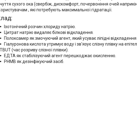
чуття сухого ока (свербіж, дискомфорт, почервоніння очей наприкі
ористувачам , які потребують максимальної гідратації.
лад:
Ізотонічний розчин хлориду натрію.
Цитрат натрію видаляє білкові відкладення.
Полоксамер як змочуючий агент, який усуває ліпідні відкладення 
Гіалуронова кислота утримує воду і зв'язує слізну плівку на епіте
TBUT (час розриву слізної плівки).
ЕДТА як стабілізуючий агент перешкоджає окисленню.
РНМВ як дезінфікуючий засіб.