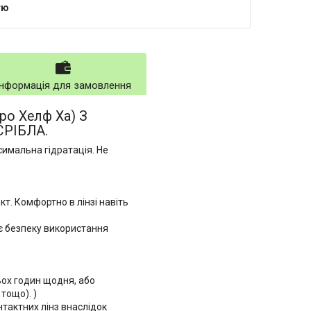
тю
Інформація для замовлення
ро Хелф Ха) З
РІБЛА.
симальна гідратація. Не
т. Комфортно в лінзі навіть
ує безпеку використання
ьох годин щодня, або
тощо). )
нтактних лінз внаслідок