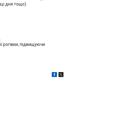
нці дня тощо)
.
лії рогівки, підвищуючи