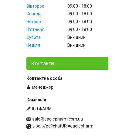
Вівторок
09:00
18:00
Середа
09:00
18:00
Четвер
09:00
18:00
Пʼятниця
09:00
18:00
Субота
Вихідний
Неділя
Вихідний
Контакти
менеджер
ІГЛ ФАРМ
sale@eaglepharm.com.ua
viber://pa?chatURI=eaglepharm