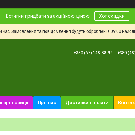
Встигни придбати за акційною ціною
Хот скидки
й час. Замовлення та повідомлення будуть оброблені з 09:00 найбли
+380 (67) 148-88-99
+380 (48
і пропозиції
Про нас
Доставка і оплата
Контак