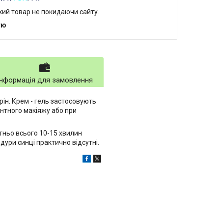
який товар не покидаючи сайту.
тю
Інформація для замовлення
рін. Крем - гель застосовують
ентного макіяжу або при
тньо всього 10-15 хвилин
дури синці практично відсутні.