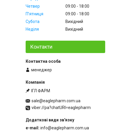
Четвер
09:00
18:00
Пʼятниця
09:00
18:00
Субота
Вихідний
Неділя
Вихідний
Контакти
менеджер
ІГЛ ФАРМ
sale@eaglepharm.com.ua
viber://pa?chatURI=eaglepharm
e-mail
info@eaglepharm.com.ua