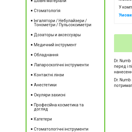
Шовні матеріали
У комп
Стоматологія
Інгалятори / Небулайзери /
Тонометри / Пульсоксиметри
Дозаторы и аксессуары
Медичний інструмент
Обладнання
Dr. Numb
Лапароскопічні інструменти
перед і 
нанесенн
Контактні лінзи
Dr. Numb
Анестетики
потримат
Окуляри захисні
Професійна косметика та
догляд
Катетери
Стоматологічні інструменти