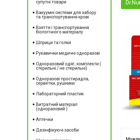
Dr.Nu
супутні товари
Вакуумні системи для забору
та транспортування крові
Взяття і транспортування
біологічного матеріалу
Шприци та голки
Рукавички медичні одноразові
Одноразовий одяг, комплекти (
стерильні / не стерильні)
Одноразові простирадла,
серветки, рушники
Лабораторний пластик
Витратний матеріал
(одноразовий )
Аптечки
Дезінфікуючі засоби