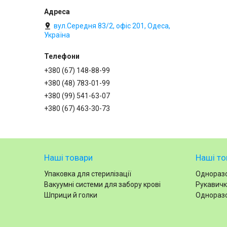
вул.Середня 83/2, офіс 201, Одеса,
Україна
+380 (67) 148-88-99
+380 (48) 783-01-99
+380 (99) 541-63-07
+380 (67) 463-30-73
Наші товари
Наші то
Упаковка для стерилізації
Одноразо
Вакуумні системи для забору крові
Рукавичк
Шприци й голки
Одноразо