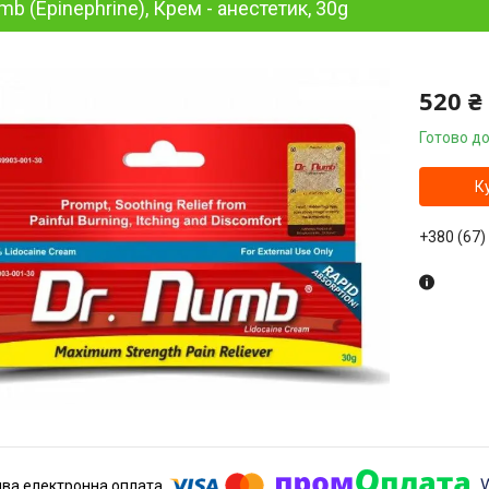
mb (Epinephrine), Крем - анестетик, 30g
520 ₴
Готово до
К
+380 (67)