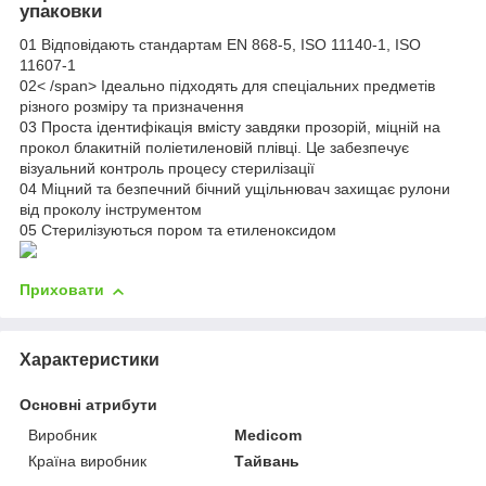
упаковки
01
Відповідають стандартам EN 868-5, ISO 11140-1, ISO
11607-1
02< /span>
Ідеально підходять для спеціальних предметів
різного розміру та призначення
03
Проста ідентифікація вмісту завдяки прозорій, міцній на
прокол блакитній поліетиленовій плівці. Це забезпечує
візуальний контроль процесу стерилізації
04
Міцний та безпечний бічний ущільнювач захищає рулони
від проколу інструментом
05
Стерилізуються пором та етиленоксидом
Приховати
Характеристики
Основні атрибути
Виробник
Medicom
Країна виробник
Тайвань