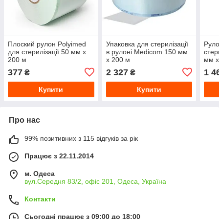
Плоский рулон Polyimed
Упаковка для стерилізації
Руло
для стерилізації 50 мм х
в рулоні Medicom 150 мм
стер
200 м
х 200 м
мм х
377
2 327
1 4
₴
₴
Купити
Купити
Про нас
99% позитивних з 115 відгуків за рік
Працює з 22.11.2014
м. Одеса
вул.Середня 83/2, офіс 201, Одеса, Україна
Контакти
Сьогодні працює з 09:00 до 18:00