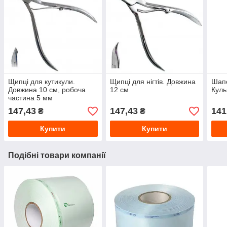
Щипці для кутикули.
Щипці для нігтів. Довжина
Шапо
Довжина 10 см, робоча
12 см
Куль
частина 5 мм
147,43
147,43
141
₴
₴
Купити
Купити
Подібні товари компанії