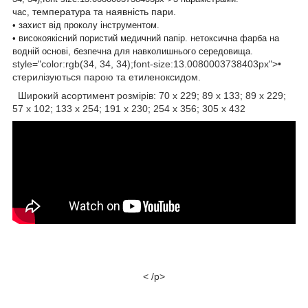
температура та наявність пари.
час,
• захист від проколу інструментом.
• високоякісний пористий медичний папір. нетоксична фарба на
водній основі, безпечна для навколишнього середовища.
style="color:rgb(34, 34, 34);font-size:13.0080003738403px">•
стерилізуються парою та етиленоксидом.
Широкий асортимент розмірів: 70 x 229; 89 x 133; 89 x 229;
57 x 102; 133 х 254; 191 x 230; 254 х 356; 305 x 432
< /p>