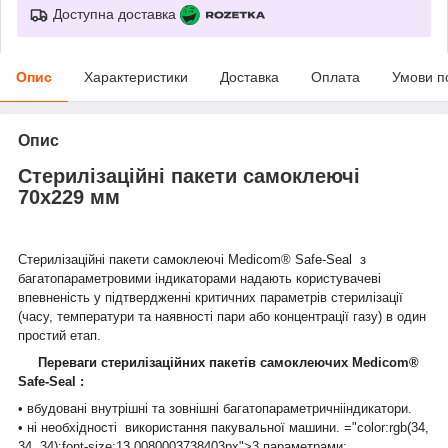
Доступна доставка
Опис
Характеристики
Доставка
Оплата
Умови п
Опис
Стерилізаційні пакети самоклеючі
70х229 мм
Стерилізаційні пакети самоклеючі Medicom® Safe-Seal з
багатопараметровими індикаторами надають користувачеві
впевненість у підтвердженні критичних параметрів стерилізації
(часу, температури та наявності пари або концентрації газу) в один
простий етап.
Переваги стерилізаційних пакетів самоклеючих Medicom®
Safe-Seal :
• вбудовані внутрішні та зовнішні багатопараметричні
індикатори.
• ні
необхідності використання пакувальної машини. ="color:rgb(34,
34, 34);font-size:13.0080003738403px">3 параметрами: