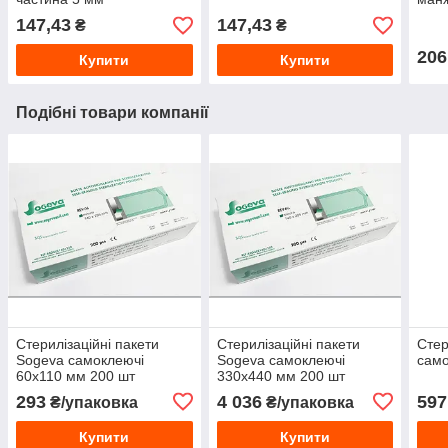
147,43
147,43
₴
₴
206
Купити
Купити
Подібні товари компанії
Стерилізаційні пакети
Стерилізаційні пакети
Стер
Sogeva самоклеючі
Sogeva самоклеючі
само
60х110 мм 200 шт
330х440 мм 200 шт
293
4 036
597
₴/упаковка
₴/упаковка
Купити
Купити