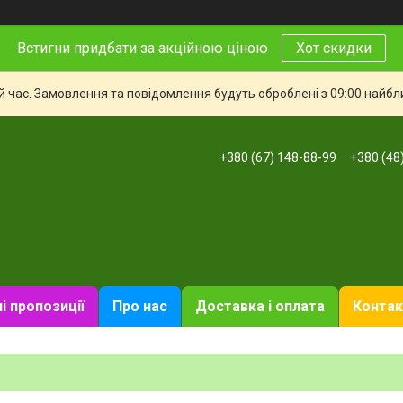
Встигни придбати за акційною ціною
Хот скидки
й час. Замовлення та повідомлення будуть оброблені з 09:00 найбли
+380 (67) 148-88-99
+380 (48
і пропозиції
Про нас
Доставка і оплата
Контак