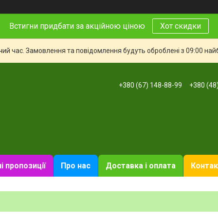
Встигни придбати за акційною ціною
Хот скидки
чий час. Замовлення та повідомлення будуть оброблені з 09:00 най
+380 (67) 148-88-99
+380 (48
і пропозиції
Про нас
Доставка і оплата
Контак