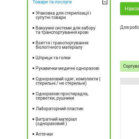
Товари та послуги
Нако
Упаковка для стерилізації і
супутні товари
Для робот
Вакуумні системи для забору
та транспортування крові
Взяття і транспортування
біологічного матеріалу
Шприци та голки
Рукавички медичні одноразові
Одноразовий одяг, комплекти (
стерильні / не стерильні)
Одноразові простирадла,
серветки, рушники
Лабораторний пластик
Витратний матеріал
(одноразовий )
Аптечки