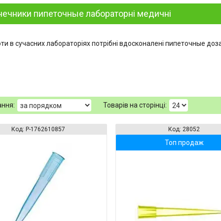
нечники пипеточные лабораторні медичні
и в сучасних лабораторіях потрібні вдосконалені пипеточные дозатор
P-1762610857
28052
Топ продаж